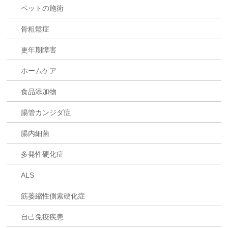
ペットの施術
骨粗鬆症
更年期障害
ホームケア
食品添加物
腸管カンジダ症
腸内細菌
多発性硬化症
ALS
筋萎縮性側索硬化症
自己免疫疾患