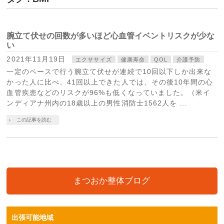
腕立て伏せの回数が多いほど心血管イベントリスクが少な
い
2021年11月19日
エクササイズ
健康寿命
QOL
介護予防
一定のペースで行う腕立て伏せが連続で10回以下しか出来な
かった人に比べ、41回以上できた人では、その後10年間の心
血管疾患などのリスクが96%も低くなっていました。（米イ
ンディアナ州内の18歳以上の男性消防士1562人を …
この記事を読む
まつおか整体ブログ
出張可能地域