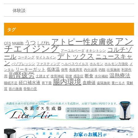
体験談
タグ
アン
アトピー性皮膚炎
うつ
しびれ
CFS
NK細胞
チエイジング
コルチゾ
アーユルベーダ
オキシトシン
デトックス
ール
ニュースキャ
コーチング
サイトカイン
ン
バゾプレッシン
ファスティング
ヘルペスウイルス
ホルモン
ホルモン力強化
メ
リーキーガット
低体温
ンタル
側弯
免疫異常
内分泌系
内観
出張施術
利尿作
副腎疲労
温熱療法
断食
用
土踏まず
坐骨神経
宿便
感染症
水分補給
腸内環境
経口補水液
血糖値
睡眠不足
胃下垂
遠隔施術
重だるさ
電解
質
首の激痛
骨盤の歪