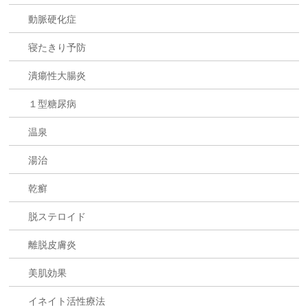
動脈硬化症
寝たきり予防
潰瘍性大腸炎
１型糖尿病
温泉
湯治
乾癬
脱ステロイド
離脱皮膚炎
美肌効果
イネイト活性療法