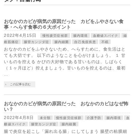
おなかのカビが病気の原因だった カビをふやさない食
事・へらす食事の６大ポイント
2022年4月15日
慢性疲労症候群
腸内環境
血糖値スパイク
線
維筋痛症
腸管カンジダ症
腸内細菌
自己免疫疾患
不眠
おなかのカビをふやさないため、へらすために、食生活はと
ても大切です。 以下のようなことを心がけましょう。 １ 甘
いものを控える かびの大好物である甘いものは、しばらく
（１ヶ月ほど）控えましょう。甘いものを控えるのは、最初
…
この記事を読む
おなかのカビが病気の原因だった おなかのカビはなぜ怖
い？
2022年4月8日
未分類
慢性疲労症候群
介護予防
腸内環境
血
糖値スパイク
腸管カンジダ症
腸内細菌
腸で炎症を起こし「漏れ出る腸」にしてしまう 腸壁の粘膜細