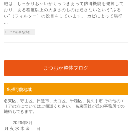
胞は、しっかりお互いがくっつきあって防御機能を発揮して
おり、ある程度以上の大きさのものは通さないという”ふる
い”（フィルター）の役目をしています。 カビによって腸壁
…
この記事を読む
まつおか整体ブログ
出張可能地域
名東区、守山区、日進市、天白区、千種区、長久手市 その他のエ
リアの方についてはご相談ください。 名東区社が丘の事務所での
施術もできます。
2026年8月
月
火
水
木
金
土
日