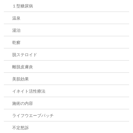
１型糖尿病
温泉
湯治
乾癬
脱ステロイド
離脱皮膚炎
美肌効果
イネイト活性療法
施術の内容
ライフウエーブパッチ
不定愁訴