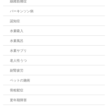
線維筋痛症
パーキンソン病
認知症
水素吸入
水素風呂
水素サプリ
老人性うつ
副腎疲労
ペットの施術
骨粗鬆症
更年期障害