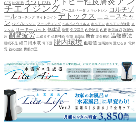
アン
アトピー性皮膚炎
うつ
しびれ
CFS
NK細胞
チエイジング
コルチゾ
アーユルベーダ
オキシトシン
デトックス
ール
ニュースキャ
コーチング
サイトカイン
ン
バゾプレッシン
ファスティング
ヘルペスウイルス
ホルモン
ホルモン力強化
メ
リーキーガット
低体温
ンタル
側弯
免疫異常
内分泌系
内観
出張施術
利尿作
副腎疲労
温熱療法
断食
用
土踏まず
坐骨神経
宿便
感染症
水分補給
腸内環境
経口補水液
血糖値
睡眠不足
胃下垂
遠隔施術
重だるさ
電解
質
首の激痛
骨盤の歪