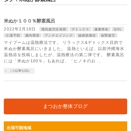
米ぬか１００％酵素風呂
2022年2月18日
慢性疲労症候群
デトックス
健康寿命
QOL
介護予防
腸内環境
アンチエイジング
線維筋痛症
副腎疲労
マイブームは温熱療法です。 リラックス&デトックス目的で
米ぬか酵素風呂にいきました。 温熱といえば、以前沖縄海水
温熱浴を投稿しましたが、温熱療法の第二弾です。 酵素風呂
には「米ぬか100％」もあれば、「ヒノキのお …
この記事を読む
まつおか整体ブログ
出張可能地域