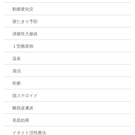
動脈硬化症
寝たきり予防
潰瘍性大腸炎
１型糖尿病
温泉
湯治
乾癬
脱ステロイド
離脱皮膚炎
美肌効果
イネイト活性療法