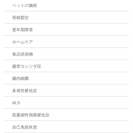
ペットの施術
骨粗鬆症
更年期障害
ホームケア
食品添加物
腸管カンジダ症
腸内細菌
多発性硬化症
ALS
筋萎縮性側索硬化症
自己免疫疾患