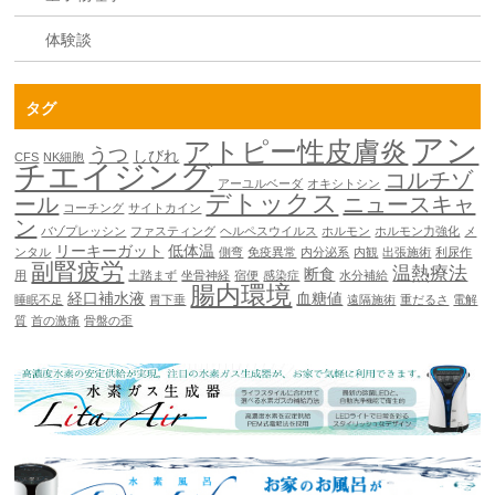
体験談
タグ
アン
アトピー性皮膚炎
うつ
しびれ
CFS
NK細胞
チエイジング
コルチゾ
アーユルベーダ
オキシトシン
デトックス
ール
ニュースキャ
コーチング
サイトカイン
ン
バゾプレッシン
ファスティング
ヘルペスウイルス
ホルモン
ホルモン力強化
メ
リーキーガット
低体温
ンタル
側弯
免疫異常
内分泌系
内観
出張施術
利尿作
副腎疲労
温熱療法
断食
用
土踏まず
坐骨神経
宿便
感染症
水分補給
腸内環境
経口補水液
血糖値
睡眠不足
胃下垂
遠隔施術
重だるさ
電解
質
首の激痛
骨盤の歪