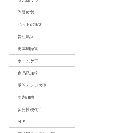
副腎疲労
ペットの施術
骨粗鬆症
更年期障害
ホームケア
食品添加物
腸管カンジダ症
腸内細菌
多発性硬化症
ALS