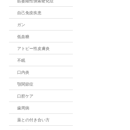
筋萎縮性側索硬化症
自己免疫疾患
ガン
低血糖
アトピー性皮膚炎
不眠
口内炎
顎関節症
口腔ケア
歯周病
薬との付き合い方