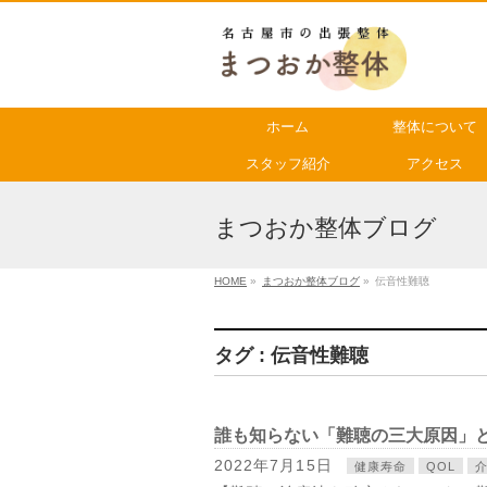
ホーム
整体について
スタッフ紹介
アクセス
まつおか整体ブログ
HOME
»
まつおか整体ブログ
»
伝音性難聴
タグ : 伝音性難聴
誰も知らない「難聴の三大原因」
2022年7月15日
健康寿命
QOL