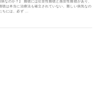
難病なのか？】 難聴には伝音性難聴と感音性難聴があり、
 難聴は本当に治療法も確立されていない、難しい病気なの
たちには、必ず …