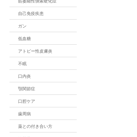
筋萎縮性側索硬化症
自己免疫疾患
ガン
低血糖
アトピー性皮膚炎
不眠
口内炎
顎関節症
口腔ケア
歯周病
薬との付き合い方