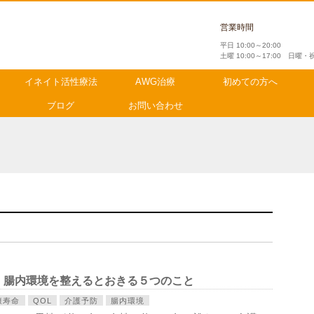
営業時間
平日 10:00～20:00
土曜 10:00～17:00 日曜
イネイト活性療法
AWG治療
初めての方へ
ブログ
お問い合わせ
 腸内環境を整えるとおきる５つのこと
康寿命
QOL
介護予防
腸内環境