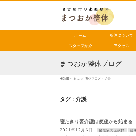
ホーム
整体について
スタッフ紹介
アクセス
まつおか整体ブログ
HOME
»
まつおか整体ブログ
»
介護
タグ : 介護
寝たきり要介護は便秘から始まる
2021年12月6日
慢性疲労症候群
健