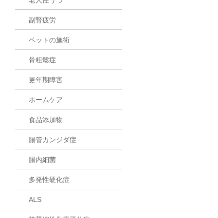
副腎疲労
ペットの施術
骨粗鬆症
更年期障害
ホームケア
食品添加物
腸管カンジダ症
腸内細菌
多発性硬化症
ALS