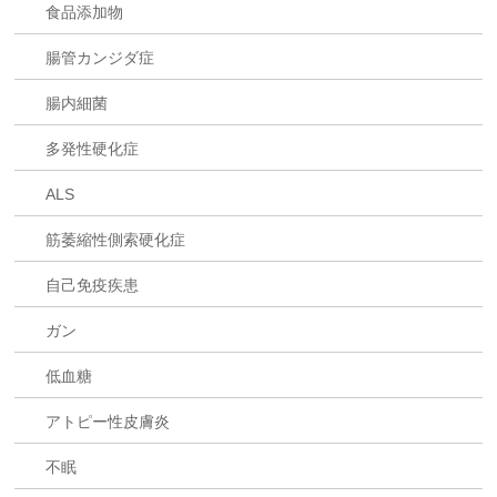
食品添加物
腸管カンジダ症
腸内細菌
多発性硬化症
ALS
筋萎縮性側索硬化症
自己免疫疾患
ガン
低血糖
アトピー性皮膚炎
不眠