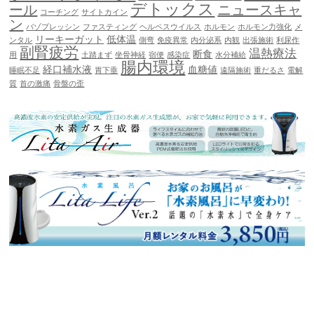
デトックス
ール
ニュースキャ
コーチング
サイトカイン
ン
バゾプレッシン
ファスティング
ヘルペスウイルス
ホルモン
ホルモン力強化
メ
リーキーガット
低体温
ンタル
側弯
免疫異常
内分泌系
内観
出張施術
利尿作
副腎疲労
温熱療法
断食
用
土踏まず
坐骨神経
宿便
感染症
水分補給
腸内環境
経口補水液
血糖値
睡眠不足
胃下垂
遠隔施術
重だるさ
電解
質
首の激痛
骨盤の歪