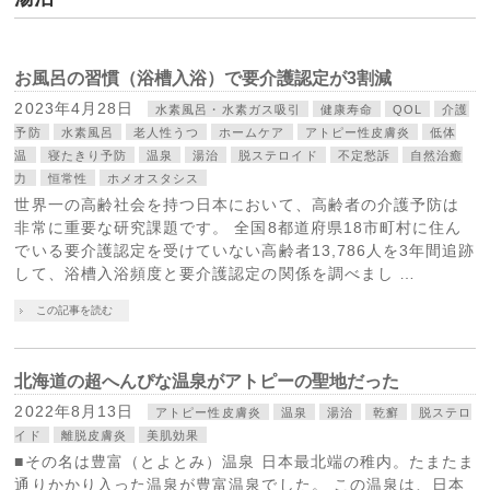
お風呂の習慣（浴槽入浴）で要介護認定が3割減
2023年4月28日
水素風呂・水素ガス吸引
健康寿命
QOL
介護
予防
水素風呂
老人性うつ
ホームケア
アトピー性皮膚炎
低体
温
寝たきり予防
温泉
湯治
脱ステロイド
不定愁訴
自然治癒
力
恒常性
ホメオスタシス
世界一の高齢社会を持つ日本において、高齢者の介護予防は
非常に重要な研究課題です。 全国8都道府県18市町村に住ん
でいる要介護認定を受けていない高齢者13,786人を3年間追跡
して、浴槽入浴頻度と要介護認定の関係を調べまし …
この記事を読む
北海道の超へんぴな温泉がアトピーの聖地だった
2022年8月13日
アトピー性皮膚炎
温泉
湯治
乾癬
脱ステロ
イド
離脱皮膚炎
美肌効果
■その名は豊富（とよとみ）温泉 日本最北端の稚内。たまたま
通りかかり入った温泉が豊富温泉でした。 この温泉は、日本