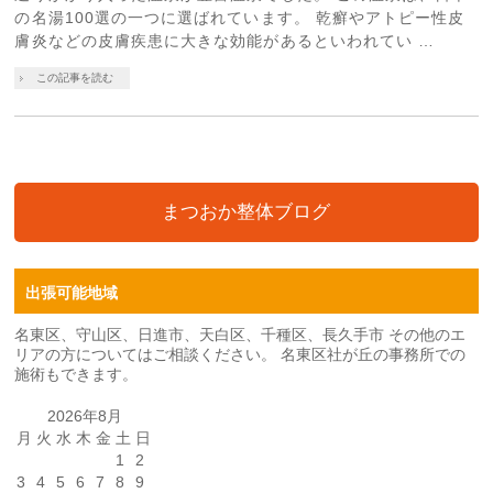
の名湯100選の一つに選ばれています。 乾癬やアトピー性皮
膚炎などの皮膚疾患に大きな効能があるといわれてい …
この記事を読む
まつおか整体ブログ
出張可能地域
名東区、守山区、日進市、天白区、千種区、長久手市 その他のエ
リアの方についてはご相談ください。 名東区社が丘の事務所での
施術もできます。
2026年8月
月
火
水
木
金
土
日
1
2
3
4
5
6
7
8
9