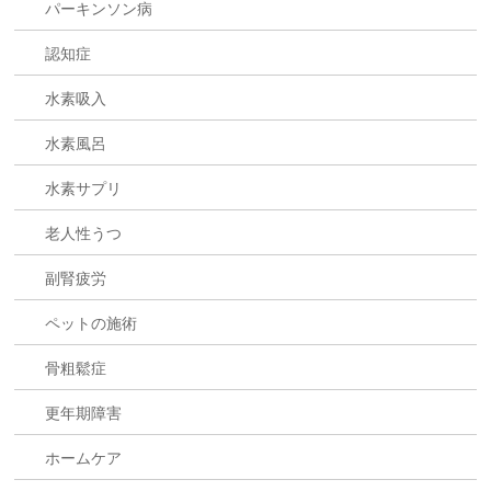
パーキンソン病
認知症
水素吸入
水素風呂
水素サプリ
老人性うつ
副腎疲労
ペットの施術
骨粗鬆症
更年期障害
ホームケア