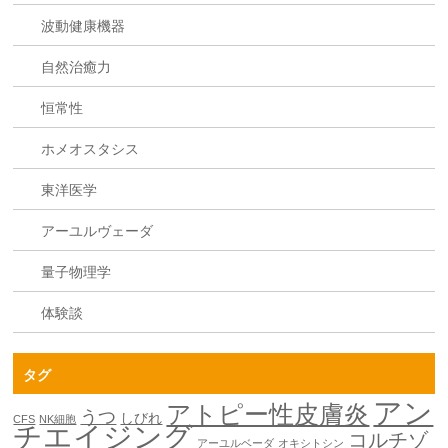
波動健康機器
自然治癒力
恒常性
ホメオスタシス
東洋医学
アーユルヴェーダ
量子物理学
体験談
タグ
アン
アトピー性皮膚炎
うつ
しびれ
CFS
NK細胞
チエイジング
コルチゾ
アーユルベーダ
オキシトシン