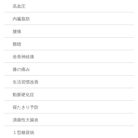
高血圧
内臓脂肪
腰痛
難聴
坐骨神経痛
膝の痛み
生活習慣改善
動脈硬化症
寝たきり予防
潰瘍性大腸炎
１型糖尿病