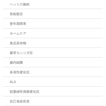
ペットの施術
骨粗鬆症
更年期障害
ホームケア
食品添加物
腸管カンジダ症
腸内細菌
多発性硬化症
ALS
筋萎縮性側索硬化症
自己免疫疾患