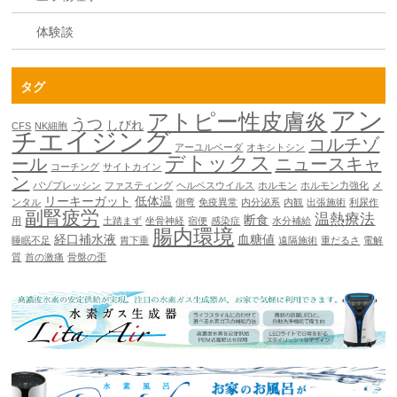
体験談
タグ
アン
アトピー性皮膚炎
うつ
しびれ
CFS
NK細胞
チエイジング
コルチゾ
アーユルベーダ
オキシトシン
デトックス
ール
ニュースキャ
コーチング
サイトカイン
ン
バゾプレッシン
ファスティング
ヘルペスウイルス
ホルモン
ホルモン力強化
メ
リーキーガット
低体温
ンタル
側弯
免疫異常
内分泌系
内観
出張施術
利尿作
副腎疲労
温熱療法
断食
用
土踏まず
坐骨神経
宿便
感染症
水分補給
腸内環境
経口補水液
血糖値
睡眠不足
胃下垂
遠隔施術
重だるさ
電解
質
首の激痛
骨盤の歪