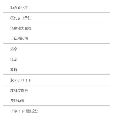
動脈硬化症
寝たきり予防
潰瘍性大腸炎
１型糖尿病
温泉
湯治
乾癬
脱ステロイド
離脱皮膚炎
美肌効果
イネイト活性療法