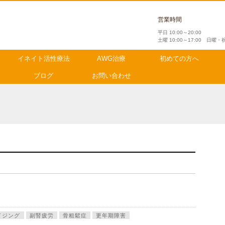
営業時間
平日 10:00～20:00
土曜 10:00～17:00 日曜
イネイト活性療法
AWG治療
初めての方へ
ブログ
お問い合わせ
イジング
副腎疲労
骨粗鬆症
更年期障害