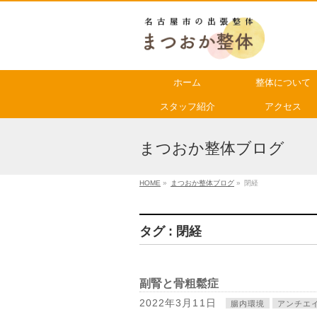
ホーム
整体について
スタッフ紹介
アクセス
まつおか整体ブログ
HOME
»
まつおか整体ブログ
»
閉経
タグ : 閉経
副腎と骨粗鬆症
2022年3月11日
腸内環境
アンチエ