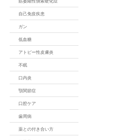
筋萎縮性側索硬化症
自己免疫疾患
ガン
低血糖
アトピー性皮膚炎
不眠
口内炎
顎関節症
口腔ケア
歯周病
薬との付き合い方