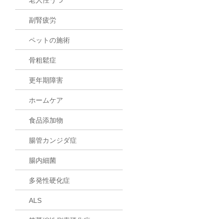
副腎疲労
ペットの施術
骨粗鬆症
更年期障害
ホームケア
食品添加物
腸管カンジダ症
腸内細菌
多発性硬化症
ALS