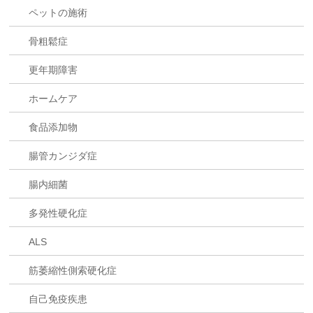
ペットの施術
骨粗鬆症
更年期障害
ホームケア
食品添加物
腸管カンジダ症
腸内細菌
多発性硬化症
ALS
筋萎縮性側索硬化症
自己免疫疾患