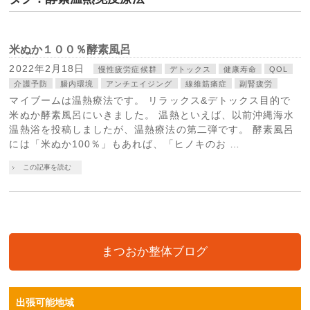
米ぬか１００％酵素風呂
2022年2月18日
慢性疲労症候群
デトックス
健康寿命
QOL
介護予防
腸内環境
アンチエイジング
線維筋痛症
副腎疲労
マイブームは温熱療法です。 リラックス&デトックス目的で
米ぬか酵素風呂にいきました。 温熱といえば、以前沖縄海水
温熱浴を投稿しましたが、温熱療法の第二弾です。 酵素風呂
には「米ぬか100％」もあれば、「ヒノキのお …
この記事を読む
まつおか整体ブログ
出張可能地域