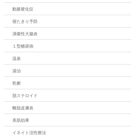
動脈硬化症
寝たきり予防
潰瘍性大腸炎
１型糖尿病
温泉
湯治
乾癬
脱ステロイド
離脱皮膚炎
美肌効果
イネイト活性療法