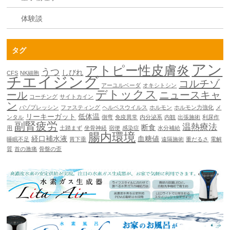
体験談
タグ
アン
アトピー性皮膚炎
うつ
しびれ
CFS
NK細胞
チエイジング
コルチゾ
アーユルベーダ
オキシトシン
デトックス
ール
ニュースキャ
コーチング
サイトカイン
ン
バゾプレッシン
ファスティング
ヘルペスウイルス
ホルモン
ホルモン力強化
メ
リーキーガット
低体温
ンタル
側弯
免疫異常
内分泌系
内観
出張施術
利尿作
副腎疲労
温熱療法
断食
用
土踏まず
坐骨神経
宿便
感染症
水分補給
腸内環境
経口補水液
血糖値
睡眠不足
胃下垂
遠隔施術
重だるさ
電解
質
首の激痛
骨盤の歪