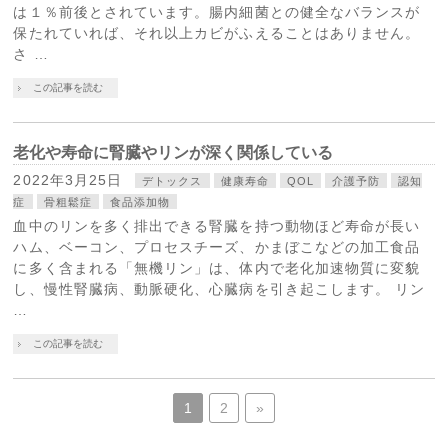
は１％前後とされています。腸内細菌との健全なバランスが
保たれていれば、それ以上カビがふえることはありません。
さ …
この記事を読む
老化や寿命に腎臓やリンが深く関係している
2022年3月25日
デトックス
健康寿命
QOL
介護予防
認知
症
骨粗鬆症
食品添加物
血中のリンを多く排出できる腎臓を持つ動物ほど寿命が長い
ハム、ベーコン、プロセスチーズ、かまぼこなどの加工食品
に多く含まれる「無機リン」は、体内で老化加速物質に変貌
し、慢性腎臓病、動脈硬化、心臓病を引き起こします。 リン
…
この記事を読む
1
2
»