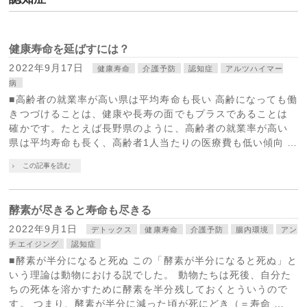
健康寿命を延ばすには？
2022年9月17日
健康寿命
介護予防
認知症
アルツハイマー
病
■高齢者の就業率が高い県は平均寿命も長い 高齢になっても働
きつづけることは、健康や長寿の面でもプラスであることは
確かです。たとえば長野県のように、高齢者の就業率が高い
県は平均寿命も長く、高齢者1人当たりの医療費も低い傾向 …
この記事を読む
酵素が尽きると寿命も尽きる
2022年9月1日
デトックス
健康寿命
介護予防
腸内環境
アン
チエイジング
認知症
■酵素が半分になると死ぬ この「酵素が半分になると死ぬ」と
いう理論は動物における説でした。 動物たちは死後、自分た
ちの死体を溶かすために酵素を半分残しておくとういうので
す。 つまり、酵素が半分に減った頃が死にどき（＝寿命 …