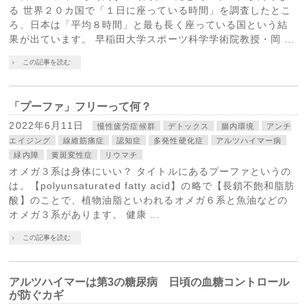
る 世界２０カ国で「１日に座っている時間」を調査したとこ
ろ、日本は「平均８時間」と最も長く座っている国という結
果が出ています。 早稲田大学スポーツ科学学術院教授・岡 …
この記事を読む
「プーファ」フリーって何？
2022年6月11日
慢性疲労症候群
デトックス
腸内環境
アンチ
エイジング
線維筋痛症
認知症
多発性硬化症
アルツハイマー病
緑内障
黄斑変性症
リウマチ
オメガ３系は身体にいい？ タイトルにあるプーファというの
は。【polyunsaturated fatty acid】の略で【長鎖不飽和脂肪
酸】のことで、植物油脂といわれるオメガ６系と魚油などの
オメガ３系があります。 健康 …
この記事を読む
アルツハイマーは第3の糖尿病 日頃の血糖コントロール
が防ぐカギ