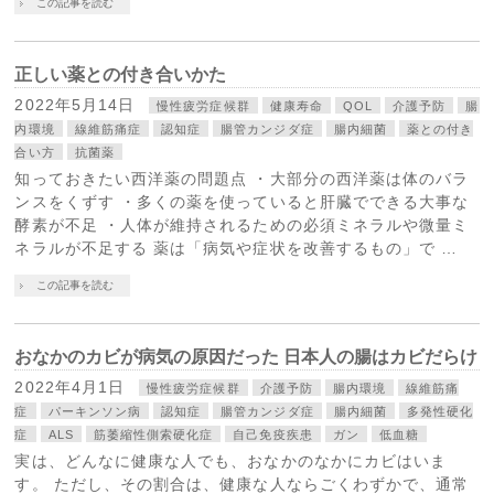
この記事を読む
正しい薬との付き合いかた
2022年5月14日
慢性疲労症候群
健康寿命
QOL
介護予防
腸
内環境
線維筋痛症
認知症
腸管カンジダ症
腸内細菌
薬との付き
合い方
抗菌薬
知っておきたい西洋薬の問題点 ・大部分の西洋薬は体のバラ
ンスをくずす ・多くの薬を使っていると肝臓でできる大事な
酵素が不足 ・人体が維持されるための必須ミネラルや微量ミ
ネラルが不足する 薬は「病気や症状を改善するもの」で …
この記事を読む
おなかのカビが病気の原因だった 日本人の腸はカビだらけ
2022年4月1日
慢性疲労症候群
介護予防
腸内環境
線維筋痛
症
パーキンソン病
認知症
腸管カンジダ症
腸内細菌
多発性硬化
症
ALS
筋萎縮性側索硬化症
自己免疫疾患
ガン
低血糖
実は、どんなに健康な人でも、おなかのなかにカビはいま
す。 ただし、その割合は、健康な人ならごくわずかで、通常