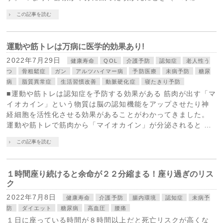
この記事を読む
運動や筋トレは万病に医学的効果あり!
2022年7月29日
健康寿命
QOL
介護予防
認知症
老人性う
つ
骨粗鬆症
ガン
アルツハイマー病
予防医療
未病予防
糖尿
病
脂質異常症
生活習慣改善
動脈硬化症
寝たきり予防
■運動や筋トレは認知症を予防する効果がある 筋肉が出す「マ
イオカイン」という物質は脳の認知機能をアップさせたり神
経細胞を活性化させる効果があることがわかってきました。
運動や筋トレで筋肉から「マイオカイン」が分泌されると …
この記事を読む
１時間座り続けると余命が２２分縮まる！座り過ぎのリス
ク
2022年7月8日
健康寿命
介護予防
腸内環境
認知症
未病予
防
ダイエット
糖尿病
高血圧
腰痛
１日に座っている時間が８時間以上だと死亡リスクが高くな