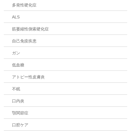
多発性硬化症
ALS
筋萎縮性側索硬化症
自己免疫疾患
ガン
低血糖
アトピー性皮膚炎
不眠
口内炎
顎関節症
口腔ケア