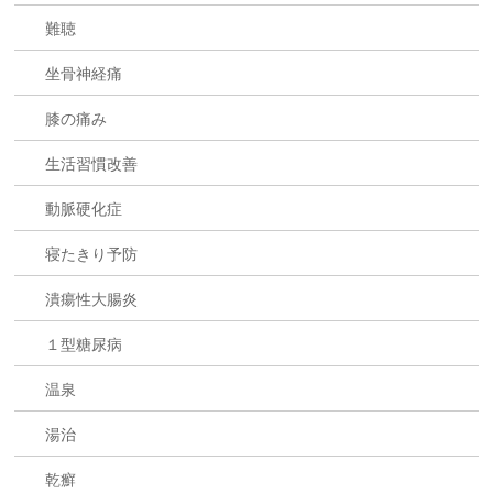
難聴
坐骨神経痛
膝の痛み
生活習慣改善
動脈硬化症
寝たきり予防
潰瘍性大腸炎
１型糖尿病
温泉
湯治
乾癬