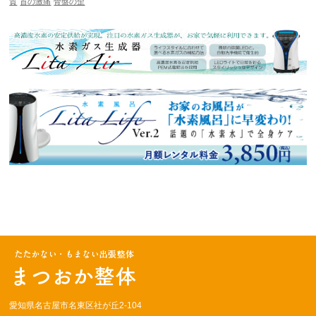
質
首の激痛
骨盤の歪
愛知県名古屋市名東区社が丘2-104