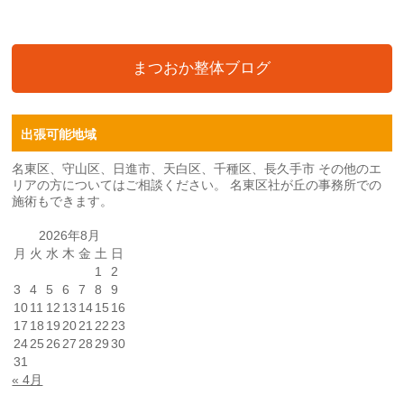
まつおか整体ブログ
出張可能地域
名東区、守山区、日進市、天白区、千種区、長久手市 その他のエ
リアの方についてはご相談ください。 名東区社が丘の事務所での
施術もできます。
2026年8月
月
火
水
木
金
土
日
1
2
3
4
5
6
7
8
9
10
11
12
13
14
15
16
17
18
19
20
21
22
23
24
25
26
27
28
29
30
31
« 4月