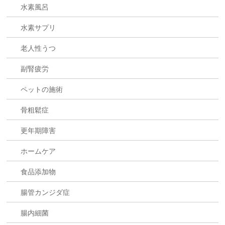
水素風呂
水素サプリ
老人性うつ
副腎疲労
ペットの施術
骨粗鬆症
更年期障害
ホームケア
食品添加物
腸管カンジダ症
腸内細菌