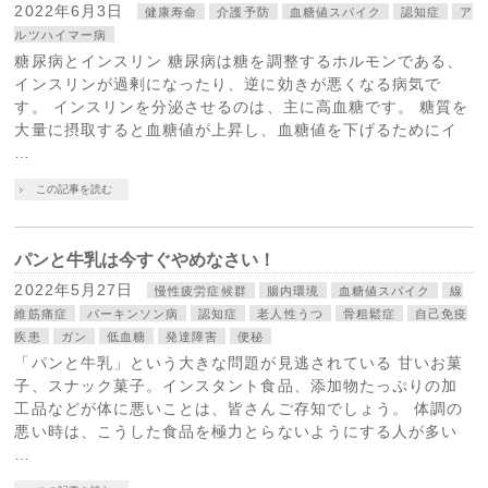
2022年6月3日
健康寿命
介護予防
血糖値スパイク
認知症
ア
ルツハイマー病
糖尿病とインスリン 糖尿病は糖を調整するホルモンである、
インスリンが過剰になったり、逆に効きが悪くなる病気で
す。 インスリンを分泌させるのは、主に高血糖です。 糖質を
大量に摂取すると血糖値が上昇し、血糖値を下げるためにイ
…
この記事を読む
パンと牛乳は今すぐやめなさい！
2022年5月27日
慢性疲労症候群
腸内環境
血糖値スパイク
線
維筋痛症
パーキンソン病
認知症
老人性うつ
骨粗鬆症
自己免疫
疾患
ガン
低血糖
発達障害
便秘
「パンと牛乳」という大きな問題が見逃されている 甘いお菓
子、スナック菓子。インスタント食品、添加物たっぷりの加
工品などが体に悪いことは、皆さんご存知でしょう。 体調の
悪い時は、こうした食品を極力とらないようにする人が多い
…