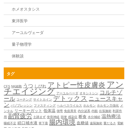
ホメオスタシス
東洋医学
アーユルヴェーダ
量子物理学
体験談
タグ
アン
アトピー性皮膚炎
うつ
しびれ
CFS
NK細胞
チエイジング
コルチゾ
アーユルベーダ
オキシトシン
デトックス
ール
ニュースキャ
コーチング
サイトカイン
ン
バゾプレッシン
ファスティング
ヘルペスウイルス
ホルモン
ホルモン力強化
メ
リーキーガット
低体温
ンタル
側弯
免疫異常
内分泌系
内観
出張施術
利尿作
副腎疲労
温熱療法
断食
用
土踏まず
坐骨神経
宿便
感染症
水分補給
腸内環境
経口補水液
血糖値
睡眠不足
胃下垂
遠隔施術
重だるさ
電解